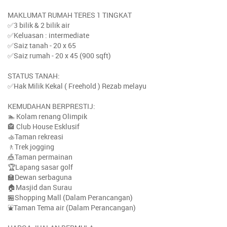
MAKLUMAT RUMAH TERES 1 TINGKAT
✅3 bilik & 2 bilik air
✅Keluasan : intermediate
✅Saiz tanah - 20 x 65
✅Saiz rumah - 20 x 45 (900 sqft)
STATUS TANAH:
✅Hak Milik Kekal ( Freehold ) Rezab melayu
KEMUDAHAN BERPRESTIJ:
🏊 Kolam renang Olimpik
🏤 Club House Esklusif
🚣Taman rekreasi
🚶Trek jogging
🎪Taman permainan
🏆Lapang sasar golf
🏫Dewan serbaguna
🏠Masjid dan Surau
🏪Shopping Mall (Dalam Perancangan)
⛲Taman Tema air (Dalam Perancangan)