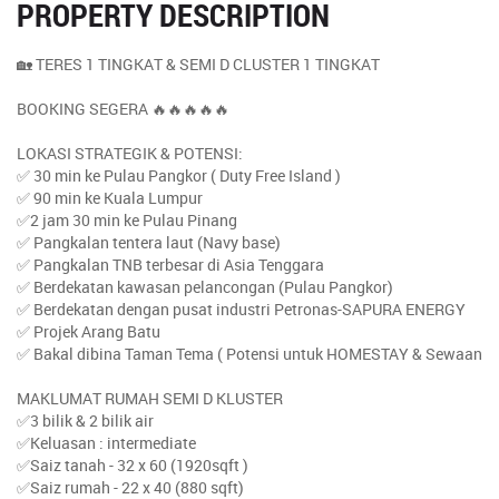
PROPERTY DESCRIPTION
🏡 TERES 1 TINGKAT & SEMI D CLUSTER 1 TINGKAT
BOOKING SEGERA 🔥🔥🔥🔥🔥
LOKASI STRATEGIK & POTENSI:
✅ 30 min ke Pulau Pangkor ( Duty Free Island )
✅ 90 min ke Kuala Lumpur
✅2 jam 30 min ke Pulau Pinang
✅ Pangkalan tentera laut (Navy base)
✅ Pangkalan TNB terbesar di Asia Tenggara
✅ Berdekatan kawasan pelancongan (Pulau Pangkor)
✅ Berdekatan dengan pusat industri Petronas-SAPURA ENERGY
✅ Projek Arang Batu
✅ Bakal dibina Taman Tema ( Potensi untuk HOMESTAY & Sewaan
MAKLUMAT RUMAH SEMI D KLUSTER
✅3 bilik & 2 bilik air
✅Keluasan : intermediate
✅Saiz tanah - 32 x 60 (1920sqft )
✅Saiz rumah - 22 x 40 (880 sqft)