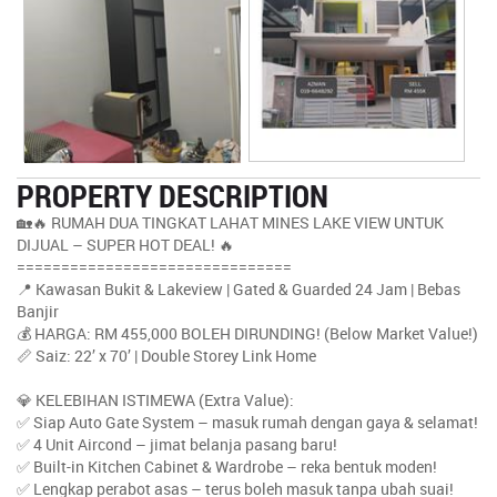
PROPERTY DESCRIPTION
🏡🔥 RUMAH DUA TINGKAT LAHAT MINES LAKE VIEW UNTUK
DIJUAL – SUPER HOT DEAL! 🔥
===============================
📍 Kawasan Bukit & Lakeview | Gated & Guarded 24 Jam | Bebas
Banjir
💰 HARGA: RM 455,000 BOLEH DIRUNDING! (Below Market Value!)
📏 Saiz: 22’ x 70’ | Double Storey Link Home
💎 KELEBIHAN ISTIMEWA (Extra Value):
✅ Siap Auto Gate System – masuk rumah dengan gaya & selamat!
✅ 4 Unit Aircond – jimat belanja pasang baru!
✅ Built-in Kitchen Cabinet & Wardrobe – reka bentuk moden!
✅ Lengkap perabot asas – terus boleh masuk tanpa ubah suai!