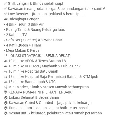
✅ Grill, Langsir & Blinds sudah siap!
✅ Kawasan tenang, udara segar & pemandangan tasik cantik!
✅ Low Density – jiran pun eksklusif & berdisiplin!
🛋️ Dilengkapi Dengan:
▪️ 4 Bilik Tidur | 3 Bilik Air
▪️ Ruang Tamu & Ruang Keluarga luas
▪️ 2 Kabinet TV
▪️ Sofa Set (3-Seater) & 2 Wing Chair
▪️ 4 Katil Queen + Tilam
▪️ Meja Makan & Kerusi
📍 LOKASI STRATEGIK – SEMUA DEKAT:
🚗 10 min ke AEON & Tesco Station 18
🚗 10 min ke KFC, McD, Maybank & Public Bank
🚗 10 min ke Hospital Batu Gajah
🚗 15 min ke Hospital Raja Permaisuri Bainun & KTM Ipoh
🚗 15 min ke Bandar Ipoh & UTC
🛒 Mini Market, Klinik & Stesen Minyak berhampiran
🌟 KENAPA RUMAH INI PILIHAN TERBAIK:
🏠 Lokasi Selamat & Bebas Banjir
🏠 Kawasan Gated & Guarded – jaga privasi keluarga
🏠 Rumah dalam keadaan sangat baik, terus masuk!
🏠 Sesuai untuk keluarga, pelaburan, atau rumah persaraan