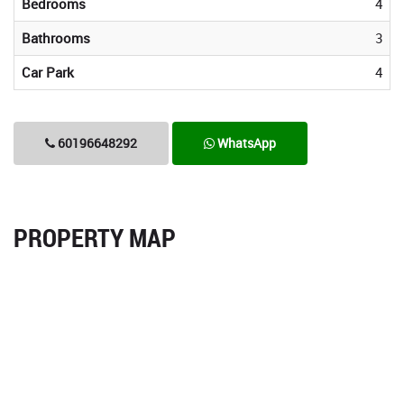
Bedrooms
4
Bathrooms
3
Car Park
4
60196648292
WhatsApp
PROPERTY MAP